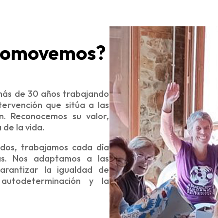
promovemos?
más de 30 años trabajando
ervención que sitúa a las
n. Reconocemos su valor,
de la vida.
ados, trabajamos cada día
as. Nos adaptamos a las
rantizar la igualdad de
autodeterminación y la