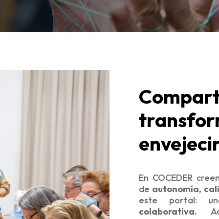
Compart
transfo
envejeci
En COCEDER creemo
de
autonomía, cali
este portal: 
colaborativa.
Aqu