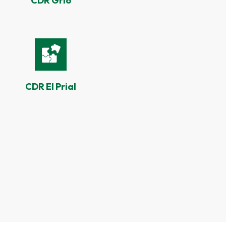
CDR
Grío
CDR El Prial