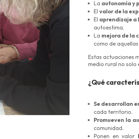
La
autonomía y p
El
valor de la exp
El
aprendizaje a l
autoestima.
La
mejora de la 
como de aquellas
Estas actuaciones m
medio rural no solo 
¿Qué caracterís
Se desarrollan en
cada territorio.
Promueven la a
comunidad.
Ponen en valor